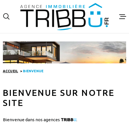
Aller
Aller
Aller
Aller
à
à
au
au
:
la
menu
contenu
recherche
principal
VENTES
LOCATIO
FINANCE
ACCUEIL
BIENVENUE
ESTIMAT
BIENVENUE SUR
NOTRE
NOTRE A
SITE
CONTAC
Bienvenue dans nos agences
TRIBB
U
.