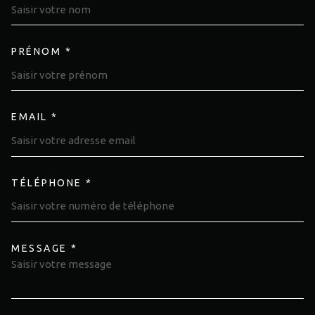
PRÉNOM *
EMAIL *
TÉLÉPHONE *
MESSAGE *
TRAD_MELTEM_VOREDEMAND