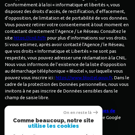
Conformément à la loi « informatique et libertés », vous
disposez des droits d’accès, de rectification, d’effacement,
d’opposition, de limitation et de portabilité de vos données.
Vous pouvez retirer votre consentement à tout moment en
contactant directement l’Agence / Le Réseau. Consultez le
site
https://cnil.fr/fr
pour plus d’informations sur vos droits.
Si vous estimez, après avoir contacté l'Agence / le Réseau,
que vos droits « Informatique et Libertés » ne sont pas
respectés, vous pouvez adresser une réclamation à la CNIL.
Nous vous informons de l’existence de la liste d'opposition
au démarchage téléphonique « Bloctel », sur laquelle vous
pouvez vous inscrire ici :
https://www.bloctel.gouv.fr
. Dans le
cadre de la protection des Données personnelles, nous vous
invitons à ne pas inscrire de Données sensibles dans le
champ de saisie libre.
Ce site est protégé par reCAPTCHA, les
Politiques de
On en reste là
Confidentialité
et es
Conditions d'utilisation
de Google
Comme beaucoup, notre site
s'appliquent.
utilise les cookies