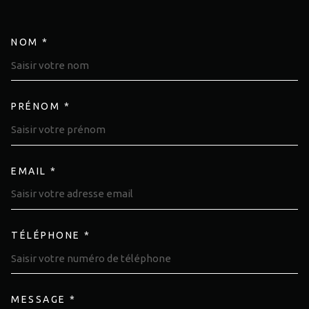
NOM *
TRAD_MELTEM_VOSCOORDON
PRÉNOM *
EMAIL *
TÉLÉPHONE *
MESSAGE *
TRAD_MELTEM_VOREDEMAND