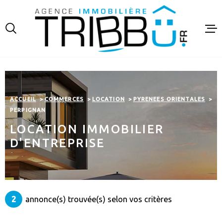
Aller
Aller
Aller
Aller
à
à
au
au
:
la
menu
contenu
recherche
principal
VENTES
LOCATIO
ACCUEIL
COMMERCES
LOCATION
PYRENEES ORIENTALES
FINANCE
PERPIGNAN
LOCATION IMMOBILIER
ESTIMAT
D'ENTREPRISE
NOTRE A
CONTAC
2
annonce(s) trouvée(s) selon vos critères