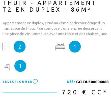
THUIR - APPARTEMENT
T2 EN DUPLEX - 86M²
Appartement en duplex, situé au 2ème et dernier étage d'un
immeuble de 3 lots. Il se compose d'une entrée desservant
une pièce de vie lumineuse,avec une table et des chaises , une
cuisine ouverte équipée. L'appartement comprend également
un espace dressing, une chambre , ainsi qu'une spacieuse
2
1
mezzanine . Logement non meublé disponible dès
maintenant. Pour plus de renseignements ou organiser une
visite, n'hésitez pas à nous contacter au 04.68.22.91.75 (choix 1)
1
Réf :
GCLDU300004868
SÉLECTIONNER
720 €
CC*