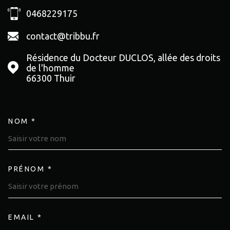
0468229175
contact@tribbu.fr
Résidence du Docteur DUCLOS, allée des droits
de l'homme
66300
Thuir
NOM *
TRAD_MELTEM_VOSCOORDON
PRÉNOM *
EMAIL *