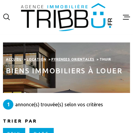
Aller
Aller
Aller
Aller
à
à
au
au
:
la
menu
contenu
recherche
principal
VENTES
LOCATIO
ACCUEIL
LOCATION
PYRENEES ORIENTALES
THUIR
FINANCE
BIENS IMMOBILIERS À LOUER
ESTIMAT
NOTRE A
1
annonce(s) trouvée(s) selon vos critères
CONTAC
TRIER PAR