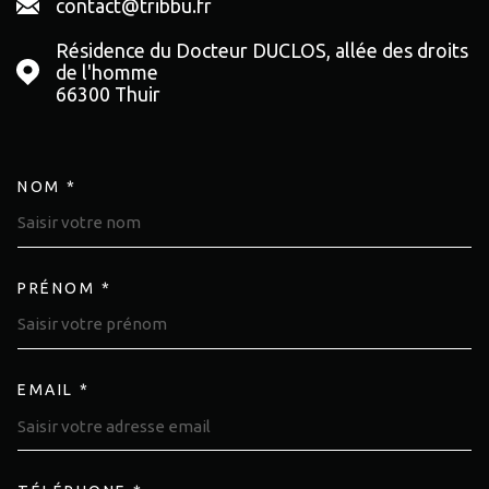
contact@tribbu.fr
Résidence du Docteur DUCLOS, allée des droits
de l'homme
66300
Thuir
NOM *
TRAD_MELTEM_VOSCOORDON
PRÉNOM *
EMAIL *