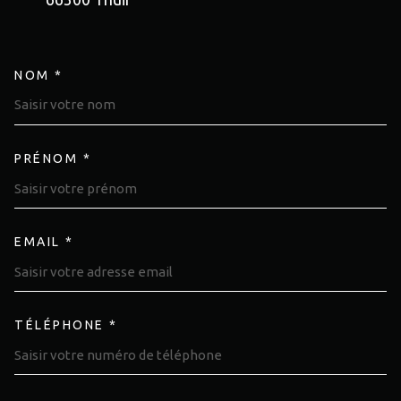
NOM *
TRAD_MELTEM_VOSCOORDON
PRÉNOM *
EMAIL *
TÉLÉPHONE *