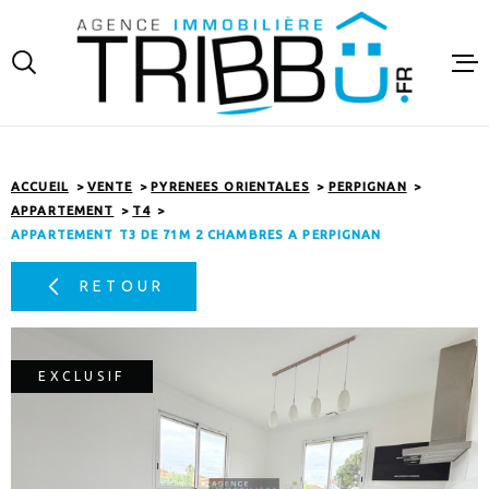
Aller
Aller
Aller
Aller
à
à
au
au
:
la
menu
contenu
recherche
principal
VENTES
LOCATIO
ACCUEIL
VENTE
PYRENEES ORIENTALES
PERPIGNAN
APPARTEMENT
T4
FINANCE
APPARTEMENT T3 DE 71M 2 CHAMBRES A PERPIGNAN
RETOUR
ESTIMAT
NOTRE A
EXCLUSIF
CONTAC