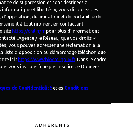
mande de suppression et sont destinées à
 informatique et libertés », vous disposez des
, d’opposition, de limitation et de portabilité de
sentement à tout moment en contactant
e site
https://cnil.fr/fr
pour plus d’informations
ontacté l'Agence / le Réseau, que vos droits «
ctés, vous pouvez adresser une réclamation à la
 la liste d'opposition au démarchage téléphonique
ire ici :
https://www.bloctel.gouv.fr
. Dans le cadre
ous vous invitons à ne pas inscrire de Données
iques de Confidentialité
et es
Conditions
ADHÉRENTS