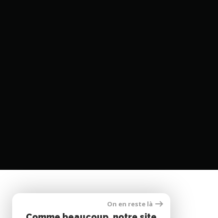
On en reste là
SE CONNECTER
Comme beaucoup, notre site