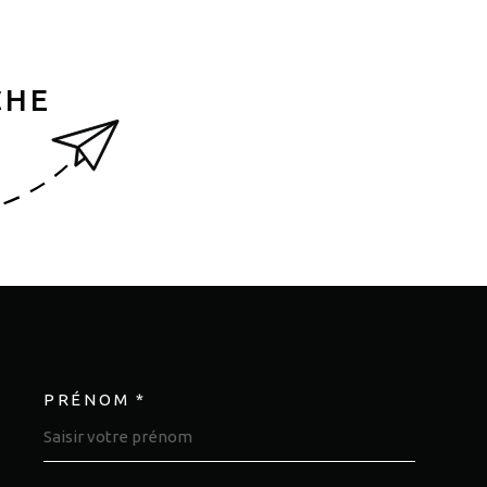
CHE
PRÉNOM *
OORDONNEES