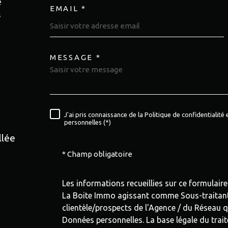
e
EMAIL *
s
MESSAGE *
TRAD_MELTEM_VORE
J'ai pris connaissance de la Politique de confidentialit
RÈGLEMENTATION
personnelles (*)
llée
* Champ obligatoire
Les informations recueillies sur ce formulair
La Boite Immo agissant comme Sous-traitant 
clientèle/prospects de l'Agence / du Réseau 
Données personnelles. La base légale du traite