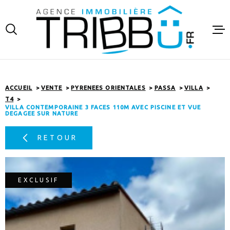
Aller
Aller
Aller
Aller
à
à
au
au
:
la
menu
contenu
recherche
principal
VENTES
LOCATIO
ACCUEIL
VENTE
PYRENEES ORIENTALES
PASSA
VILLA
T4
FINANCE
VILLA CONTEMPORAINE 3 FACES 110M AVEC PISCINE ET VUE
DEGAGEE SUR NATURE
ESTIMAT
RETOUR
NOTRE A
EXCLUSIF
CONTAC