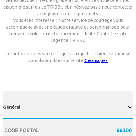
Venez découvrir ce bien grâce à notre visite virtuelle en 360°
disponible sur le site TRIBBU et n'hésitez pas à nous contacter
pour plus de renseignements.
Vous êtes intéressé ? Notre service de courtage vous
accompagne avec une étude gratuite et personnalisée pour
trouver la solution de financement idéale. Contactez vite
l’agence TRIBBU
Les informations sur les risques auxquels ce bien est exposé
sont disponibles sur le site
Géorisques
Général
CODE POSTAL
66300
Caractérisque
Valeurs