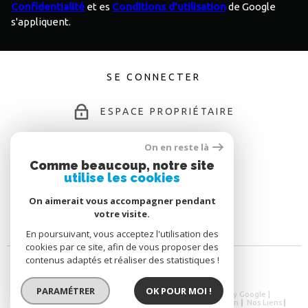
Confidentialité
et es
Conditions d'utilisation
de Google
s'appliquent.
SE CONNECTER
ESPACE PROPRIÉTAIRE
On en reste là
Comme beaucoup, notre site
ADHÉRENTS
utilise les cookies
On aimerait vous accompagner pendant
votre visite.
En poursuivant, vous acceptez l'utilisation des
cookies par ce site, afin de vous proposer des
contenus adaptés et réaliser des statistiques !
PARAMÉTRER
OK POUR MOI !
© 2026 | Tous droits réservés | Traduction powered by Google |
Nos Honoraires
Plan Du Site
Mentions Légales
Admin
Nos Liens