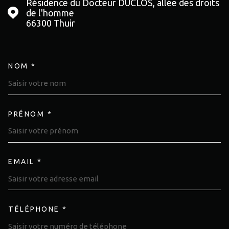
Résidence du Docteur DUCLOS, allée des droits
de l'homme
66300
Thuir
NOM *
TRAD_MELTEM_VOSCOORDON
PRÉNOM *
EMAIL *
TÉLÉPHONE *