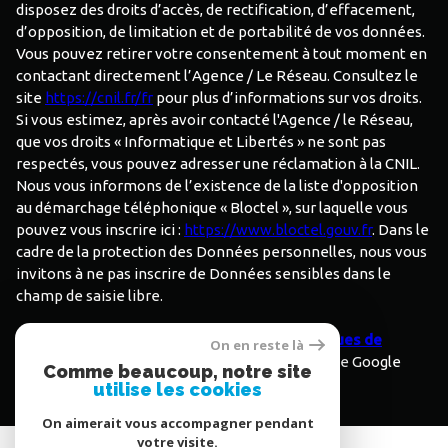
disposez des droits d’accès, de rectification, d’effacement,
d’opposition, de limitation et de portabilité de vos données.
Vous pouvez retirer votre consentement à tout moment en
contactant directement l’Agence / Le Réseau. Consultez le
site
https://cnil.fr/fr
pour plus d’informations sur vos droits.
Si vous estimez, après avoir contacté l'Agence / le Réseau,
que vos droits « Informatique et Libertés » ne sont pas
respectés, vous pouvez adresser une réclamation à la CNIL.
Nous vous informons de l’existence de la liste d'opposition
au démarchage téléphonique « Bloctel », sur laquelle vous
pouvez vous inscrire ici :
https://www.bloctel.gouv.fr
. Dans le
cadre de la protection des Données personnelles, nous vous
invitons à ne pas inscrire de Données sensibles dans le
champ de saisie libre.
Ce site est protégé par reCAPTCHA, les
Politiques de
On en reste là
Confidentialité
et es
Conditions d'utilisation
de Google
Comme beaucoup, notre site
s'appliquent.
utilise les cookies
On aimerait vous accompagner pendant
votre visite.