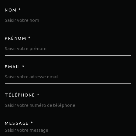
NOM *
TRAD_MELTEM_VOSCOORDON
PRÉNOM *
EMAIL *
TÉLÉPHONE *
MESSAGE *
TRAD_MELTEM_VOREDEMAND