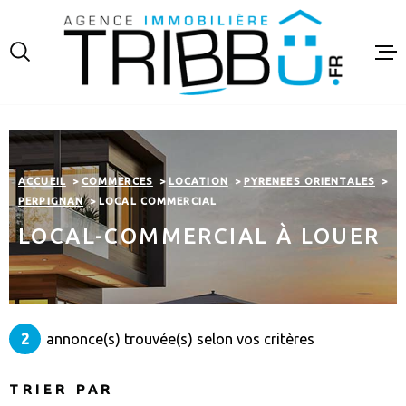
Aller
Aller
Aller
Aller
à
à
au
au
:
la
menu
contenu
recherche
principal
VENTES
LOCATIO
ACCUEIL
COMMERCES
LOCATION
PYRENEES ORIENTALES
FINANCE
PERPIGNAN
LOCAL COMMERCIAL
LOCAL-COMMERCIAL À LOUER
ESTIMAT
NOTRE A
2
annonce(s) trouvée(s) selon vos critères
CONTAC
TRIER PAR