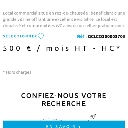
Local commercial situé en rez-de-chaussée , bénéficiant d’une
grande vitrine offrant une excellente visibilité. Le local est
climatisé et comprend des WC ainsi qu’un cellier pratique pour
le stockage. Un grand parking public se trouve juste devant,
Réf :
GCLCO300003703
SÉLECTIONNER
facilitant l’accès pour la clientèle. LOYER : 500€ + 45€ de
charges Pour organiser une visite, n'hésitez pas à contacter
500 € / mois
HT - HC*
TRIBBU TOULOUGES au 04.68.22.91.75
* Hors charges
CONFIEZ-NOUS VOTRE
RECHERCHE
EN SAVOIR +