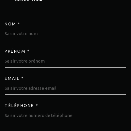
NOM *
TRAD_MELTEM_VOSCOORDON
PRÉNOM *
EMAIL *
TÉLÉPHONE *