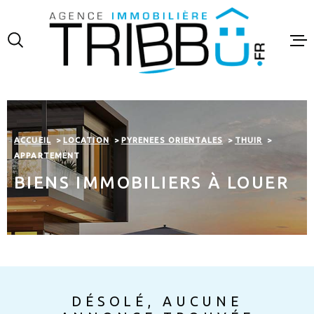
Aller
Aller
Aller
Aller
à
à
au
au
:
la
menu
contenu
recherche
principal
VENTES
LOCATIO
ACCUEIL
LOCATION
PYRENEES ORIENTALES
THUIR
FINANCE
APPARTEMENT
BIENS IMMOBILIERS À LOUER
ESTIMAT
NOTRE A
CONTAC
DÉSOLÉ, AUCUNE