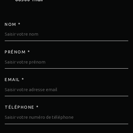
NOM *
TRAD_MELTEM_VOSCOORDON
PRÉNOM *
EMAIL *
TÉLÉPHONE *