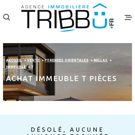
Aller
Aller
Aller
Aller
à
à
au
au
:
la
menu
contenu
recherche
principal
VENTES
LOCATIO
ACCUEIL
VENTE
PYRENEES ORIENTALES
MILLAS
FINANCE
IMMEUBLE
T
ACHAT IMMEUBLE T PIÈCES
ESTIMAT
NOTRE A
CONTAC
DÉSOLÉ, AUCUNE