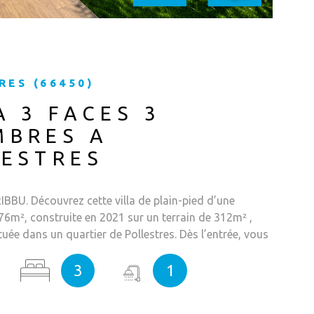
RES (66450)
A 3 FACES 3
MBRES A
ESTRES
RIBBU. Découvrez cette villa de plain-pied d’une
 76m², construite en 2021 sur un terrain de 312m² ,
tuée dans un quartier de Pollestres. Dès l’entrée, vous
une pièce de vie avec cuisine américaine équipée avec
 la terrasse, idéal pour profiter des beaux jours, un
3
1
llier, deux chambres avec placard, une salle d’eau avec
e et un Wc indépendant. La maison est équipée de