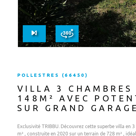
POLLESTRES (66450)
VILLA 3 CHAMBRES
148M² AVEC POTEN
SUR GRAND GARAG
Exclusivité TRIBBU. Découvrez cette superbe villa en 3
m² , construite en 2020 sur un terrain de 728 m² , idé