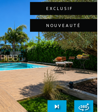
e de courtage vous accompagne avec une étude
EXCLUSIF
ersonnalisée afin de trouver la solution de financement
ée à votre projet. Contactez dès maintenant l’agence
informations sur les risques auxquels ce bien est
NOUVEAUTÉ
isponibles sur le site Géorisques
IR LE BIEN