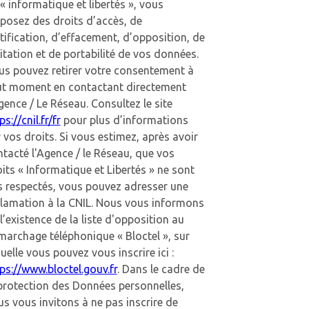
 « informatique et libertés », vous
posez des droits d’accès, de
tification, d’effacement, d’opposition, de
itation et de portabilité de vos données.
us pouvez retirer votre consentement à
ut moment en contactant directement
gence / Le Réseau. Consultez le site
ps://cnil.fr/fr
pour plus d’informations
 vos droits. Si vous estimez, après avoir
tacté l'Agence / le Réseau, que vos
its « Informatique et Libertés » ne sont
s respectés, vous pouvez adresser une
clamation à la CNIL. Nous vous informons
l’existence de la liste d'opposition au
archage téléphonique « Bloctel », sur
uelle vous pouvez vous inscrire ici :
ps://www.bloctel.gouv.fr
. Dans le cadre de
protection des Données personnelles,
s vous invitons à ne pas inscrire de