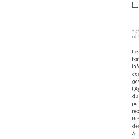
* 
obl
Les
for
in
co
ges
l'A
du
per
rep
Rés
de
à 