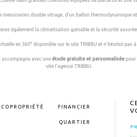
accueille deux grandes chambres équipées de placards et une 
e menuiseries double vitrage, d’un ballon thermodynamique et
rez également la climatisation gainable et la sécurité assurée
virtuelle en 360° disponible sur le site TRIBBU et n'hésitez pas
ous accompagne avec une
étude gratuite et personnalisée
pour 
vite l’agence TRIBBU
C
COPROPRIÉTÉ
FINANCIER
V
QUARTIER
P