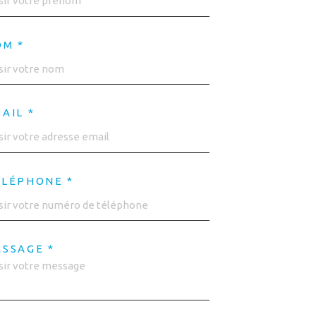
OM *
AIL *
ÉLÉPHONE *
SSAGE *