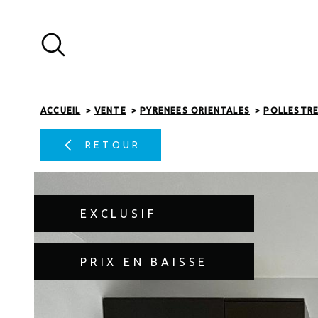
Aller
Aller
Aller
Aller
à
à
au
au
:
la
menu
contenu
recherche
principal
ACCUEIL
VENTE
PYRENEES ORIENTALES
POLLESTR
RETOUR
EXCLUSIF
PRIX EN BAISSE