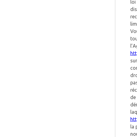
loi
dis
rec
lim
Vo
to
l’A
htt
sur
con
dro
pa
ré
de 
dém
laq
htt
la 
nou