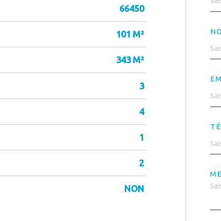
66450
N
101 M²
343 M²
EM
3
4
T
1
2
ME
NON